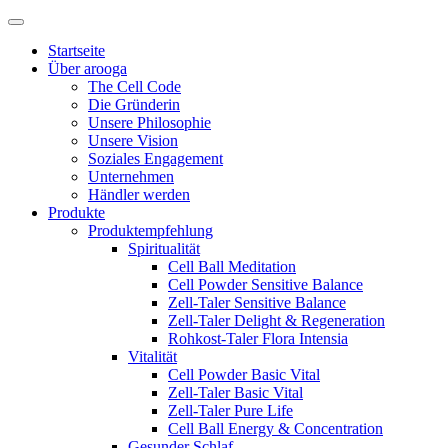
Startseite
Über arooga
The Cell Code
Die Gründerin
Unsere Philosophie
Unsere Vision
Soziales Engagement
Unternehmen
Händler werden
Produkte
Produktempfehlung
Spiritualität
Cell Ball Meditation
Cell Powder Sensitive Balance
Zell-Taler Sensitive Balance
Zell-Taler Delight & Regeneration
Rohkost-Taler Flora Intensia
Vitalität
Cell Powder Basic Vital
Zell-Taler Basic Vital
Zell-Taler Pure Life
Cell Ball Energy & Concentration
Gesunder Schlaf